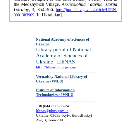
the Medzhybizh Village.
Arkheolohiia i davnia istoriia
Ukrainy
, 3, 354-366.
http://jnas.nbuv.gov.ua/article/UJRN-
[In Ukrainian].
0001383969
National Academy of Sciences of
Ukraine
Library portal of National
Academy of Sciences of
Ukraine | LibNAS
http://libnas.nbuv.gov.ua
Vernadsky National Library of
Ukraine (VNLU)
Institute of Information
Technologies of VNLU
+38 (044) 525-36-24
libnas@nbuv.gov.ua
Ukraine, 03039, Kyiv, Holosiivskyi
Ave, 3, room 209