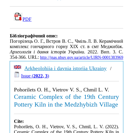
PDF
Бібліографічний опис:
Погорілець О. Г., Вєтров В. С., Чміль Л. В. Керамічний
комплекс гончарного горну ХІХ ст. в смт Меджибіж.
Археологія і давня історія України
. 2022. Вип. 3. С.
354-366. URL:
http://jnas.nbuv.gov.ua/article/UJRN-0001383969
Arkheolohiia i davnia istoriia Ukrainy
/
Issue (
2022, 3
)
Pohorilets O. H., Vietrov V. S., Chmil L. V.
Ceramic Complex of the 19th Century
Pottery Kiln in the Medzhybizh Village
Cite:
Pohorilets, O. H., Vietrov, V. S., Chmil, L. V. (2022).
Ceramic Complex of the 19th Century Pottery Kiln in