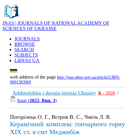
JNAS | JOURNALS OF NATIONAL ACADEMY OF
SCIENCES OF UKRAINE
JOURNALS
BROWSE
SEARCH
SUBJECTS
LibNAS UA
web address of the page
http://jnas.nbuv.gov.ua/article/UJRN-
0001383969
Arkheolohiia i davnia istoriia Ukrainy
Б
- 2020
/
Issue (
2022, Вип. 3
)
Погорілець О. Г., Вєтров В. С., Чміль Л. В.
Керамічний комплекс гончарного горну
ХІХ ст. в смт Меджибіж