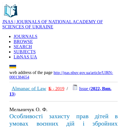
JNAS | JOURNALS OF NATIONAL ACADEMY OF
SCIENCES OF UKRAINE
JOURNALS
BROWSE
SEARCH
SUBJECTS
LibNAS UA
web address of the page
http://jnas.nbuv.gov.ua/article/UJRN-
0001384654
Almanac of Law
Б
- 2019
/
Issue (
2022, Вип.
13
)
Мельничук О. Ф.
Особливості захисту прав дітей в
умовах воєнних дій і збройних