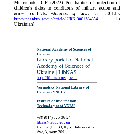
Melnychuk, O. F. (2022). Peculiarities of protection of
children's rights in conditions of military action and
armed conflicts.
Almanac of Law
, 13, 130-135.
[In
http://jnas.nbuv.gov.ua/article/UJRN-0001384654
Ukrainian].
National Academy of Sciences of
Ukraine
Library portal of National
Academy of Sciences of
Ukraine | LibNAS
http://libnas.nbuv.gov.ua
Vernadsky National Library of
Ukraine (VNLU)
Institute of Information
Technologies of VNLU
+38 (044) 525-36-24
libnas@nbuv.gov.ua
Ukraine, 03039, Kyiv, Holosiivskyi
Ave, 3, room 209