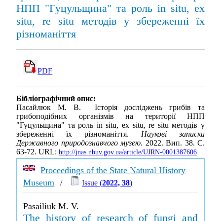
НПП "Гуцульщина" та роль in situ, ex
situ, re situ методів у збереженні їх
різноманіття
PDF
Бібліографічний опис:
Пасайлюк М. В. Історія досліджень грибів та
грибоподібних організмів на території НПП
"Гуцульщина" та роль in situ, ex situ, re situ методів у
збереженні їх різноманіття.
Наукові записки
Державного природознавчого музею
. 2022. Вип. 38. С.
63-72. URL:
http://jnas.nbuv.gov.ua/article/UJRN-0001387606
Proceedings of the State Natural History
Museum
/
Issue (
2022, 38
)
Pasailiuk M. V.
The history of research of fungi and