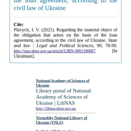
the loan agreement, according to the
civil law of Ukraine
Cite:
Plavych, I. V. (2021). Regarding the material object of
the obligation that arises on the basis of the loan
agreement, according to the civil law of Ukraine.
State
and law : Legal and Political Sciences
, 90, 78-90.
[In
http://jnas.nbuv.gov.ua/article/UJRN-0001390067
Ukrainian].
National Academy of Sciences of
Ukraine
Library portal of National
Academy of Sciences of
Ukraine | LibNAS
http://libnas.nbuv.gov.ua
Vernadsky National Library of
Ukraine (VNLU)