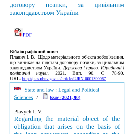
договору позики, за цивільним
законодавством України
PDF
Бібліографічний опис:
Плавич І. В. Щодо матеріального об'єкта зобов'язання,
що виникає на підставі договору позики, за цивільним
законодавством України.
Держава і право. Юридичні і
політичні науки
. 2021. Вип. 90. С. 78-90.
URL:
http://jnas.nbuv.gov.ua/article/UJRN-0001390067
State and law : Legal and Political
Sciences
/
Issue (
2021, 90
)
Plavych I. V.
Regarding the material object of the
obligation that arises on the basis of