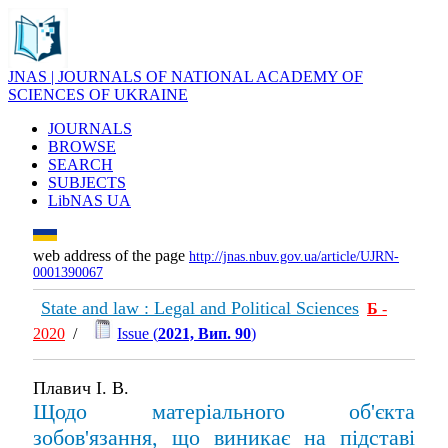
JNAS | JOURNALS OF NATIONAL ACADEMY OF
SCIENCES OF UKRAINE
JOURNALS
BROWSE
SEARCH
SUBJECTS
LibNAS UA
web address of the page
http://jnas.nbuv.gov.ua/article/UJRN-
0001390067
State and law : Legal and Political Sciences
Б
-
2020
/
Issue (
2021, Вип. 90
)
Плавич І. В.
Щодо матеріального об'єкта
зобов'язання, що виникає на підставі