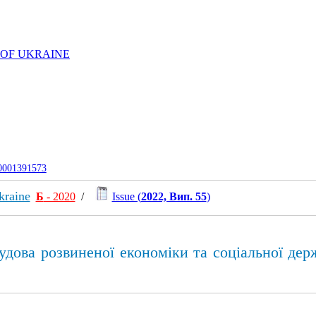
 OF UKRAINE
-0001391573
kraine
Б
- 2020
/
Issue (
2022, Вип. 55
)
будова розвиненої економіки та соціальної дер