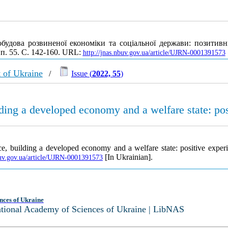
обудова розвиненої економіки та соціальної держави: позитив
ип. 55. С. 142-160. URL:
http://jnas.nbuv.gov.ua/article/UJRN-0001391573
 of Ukraine
/
Issue (
2022, 55
)
ding a developed economy and a welfare state: pos
e, building a developed economy and a welfare state: positive exper
[In Ukrainian].
buv.gov.ua/article/UJRN-0001391573
nces of Ukraine
National Academy of Sciences of Ukraine | LibNAS