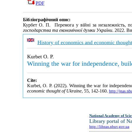
PDF
Бібліографічний опис:
Курбет О. П. Перемога у війні за незалежність, п
господарства та економічної думки України
. 2022. В
History of economics and economic thought
Kurbet O. P.
Winning the war for independence, buil
Cite:
Kurbet, O. P. (2022). Winning the war for independenc
economic thought of Ukraine
, 55, 142-160.
http://jnas.n
National Academy of Scie
Library portal of 
http://libnas.nbuv.gov.ua