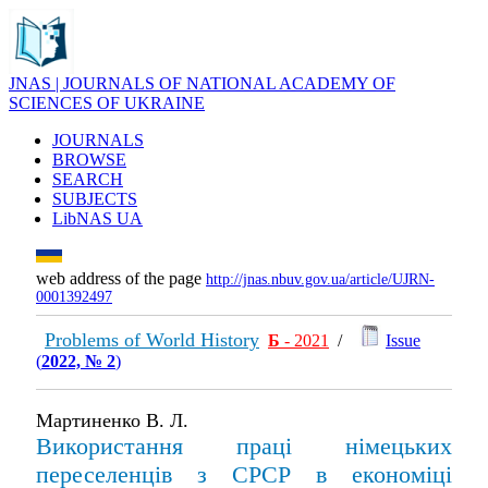
JNAS | JOURNALS OF NATIONAL ACADEMY OF
SCIENCES OF UKRAINE
JOURNALS
BROWSE
SEARCH
SUBJECTS
LibNAS UA
web address of the page
http://jnas.nbuv.gov.ua/article/UJRN-
0001392497
Problems of World History
Б
- 2021
/
Issue
(
2022, № 2
)
Мартиненко В. Л.
Використання праці німецьких
переселенців з СРСР в економіці