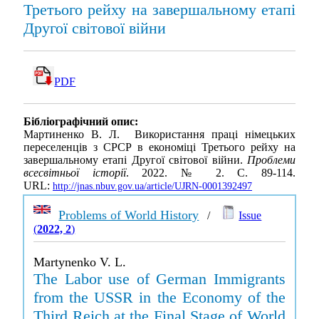
Третього рейху на завершальному етапі
Другої світової війни
PDF
Бібліографічний опис:
Мартиненко В. Л. Використання праці німецьких
переселенців з СРСР в економіці Третього рейху на
завершальному етапі Другої світової війни.
Проблеми
всесвітньої історії
. 2022. № 2. С. 89-114.
URL:
http://jnas.nbuv.gov.ua/article/UJRN-0001392497
Problems of World History
/
Issue
(
2022, 2
)
Martynenko V. L.
The Labor use of German Immigrants
from the USSR in the Economy of the
Third Reich at the Final Stage of World