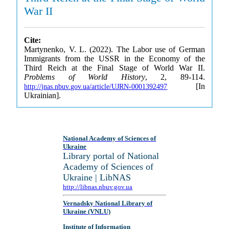
War II
Cite:
Martynenko, V. L. (2022). The Labor use of German
Immigrants from the USSR in the Economy of the
Third Reich at the Final Stage of World War II.
Problems of World History
, 2, 89-114.
[In
http://jnas.nbuv.gov.ua/article/UJRN-0001392497
Ukrainian].
National Academy of Sciences of
Ukraine
Library portal of National
Academy of Sciences of
Ukraine | LibNAS
http://libnas.nbuv.gov.ua
Vernadsky National Library of
Ukraine (VNLU)
Institute of Information