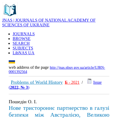
JNAS | JOURNALS OF NATIONAL ACADEMY OF
SCIENCES OF UKRAINE
JOURNALS
BROWSE
SEARCH
SUBJECTS
LibNAS UA
web address of the page
http://jnas.nbuv.gov.ua/article/UJRN-
0001392564
Problems of World History
Б
- 2021
/
Issue
(
2022, № 3
)
Пошедін О. І.
Нове тристороннє партнерство в галузі
безпеки між Австралією, Великою