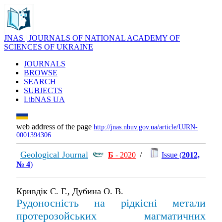
JNAS | JOURNALS OF NATIONAL ACADEMY OF
SCIENCES OF UKRAINE
JOURNALS
BROWSE
SEARCH
SUBJECTS
LibNAS UA
web address of the page
http://jnas.nbuv.gov.ua/article/UJRN-
0001394306
Geological Journal
Б
- 2020
/
Issue (
2012,
№ 4
)
Кривдік С. Г., Дубина О. В.
Рудоносність на рідкісні метали
протерозойських магматичних