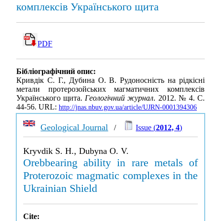
комплексів Українського щита
PDF
Бібліографічний опис:
Кривдік С. Г., Дубина О. В. Рудоносність на рідкісні
метали протерозойських магматичних комплексів
Українського щита.
Геологічний журнал
. 2012. № 4. С.
44-56. URL:
http://jnas.nbuv.gov.ua/article/UJRN-0001394306
Geological Journal
/
Issue (
2012, 4
)
Kryvdik S. H., Dubyna O. V.
Orebbearing ability in rare metals of
Proterozoic magmatic complexes in the
Ukrainian Shield
Cite: