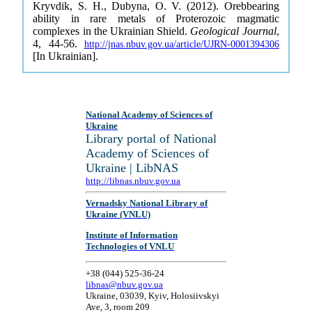
Kryvdik, S. H., Dubyna, O. V. (2012). Orebbearing
ability in rare metals of Proterozoic magmatic
complexes in the Ukrainian Shield.
Geological Journal
,
4, 44-56.
http://jnas.nbuv.gov.ua/article/UJRN-0001394306
[In Ukrainian].
National Academy of Sciences of
Ukraine
Library portal of National
Academy of Sciences of
Ukraine | LibNAS
http://libnas.nbuv.gov.ua
Vernadsky National Library of
Ukraine (VNLU)
Institute of Information
Technologies of VNLU
+38 (044) 525-36-24
libnas@nbuv.gov.ua
Ukraine, 03039, Kyiv, Holosiivskyi
Ave, 3, room 209