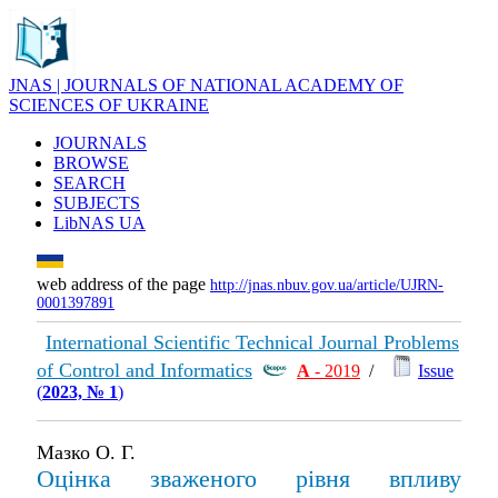
JNAS | JOURNALS OF NATIONAL ACADEMY OF
SCIENCES OF UKRAINE
JOURNALS
BROWSE
SEARCH
SUBJECTS
LibNAS UA
web address of the page
http://jnas.nbuv.gov.ua/article/UJRN-
0001397891
International Scientific Technical Journal Problems
of Control and Informatics
А
- 2019
/
Issue
(
2023, № 1
)
Мазко О. Г.
Оцінка зваженого рівня впливу