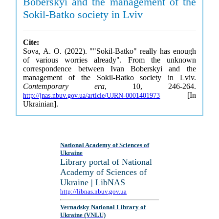
Boberskyi and the management of the
Sokil-Batko society in Lviv
Cite:
Sova, A. O. (2022). ""Sokil-Batko" really has enough
of various worries already". From the unknown
correspondence between Ivan Boberskyi and the
management of the Sokil-Batko society in Lviv.
Contemporary era
, 10, 246-264.
[In
http://jnas.nbuv.gov.ua/article/UJRN-0001401973
Ukrainian].
National Academy of Sciences of
Ukraine
Library portal of National
Academy of Sciences of
Ukraine | LibNAS
http://libnas.nbuv.gov.ua
Vernadsky National Library of
Ukraine (VNLU)