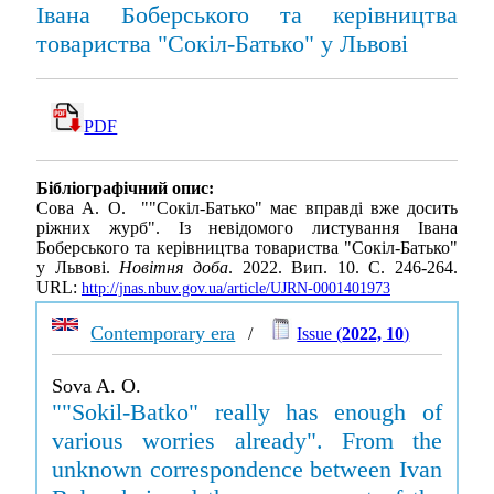
Івана Боберського та керівництва
товариства "Сокіл-Батько" у Львові
PDF
Бібліографічний опис:
Сова А. О. ""Сокіл-Батько" має вправді вже досить
ріжних журб". Із невідомого листування Івана
Боберського та керівництва товариства "Сокіл-Батько"
у Львові.
Новітня доба
. 2022. Вип. 10. С. 246-264.
URL:
http://jnas.nbuv.gov.ua/article/UJRN-0001401973
Contemporary era
/
Issue (
2022, 10
)
Sova A. O.
""Sokil-Batko" really has enough of
various worries already". From the
unknown correspondence between Ivan