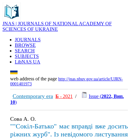
JNAS | JOURNALS OF NATIONAL ACADEMY OF
SCIENCES OF UKRAINE
JOURNALS
BROWSE
SEARCH
SUBJECTS
LibNAS UA
web address of the page
http://jnas.nbuv.gov.ua/article/UJRN-
0001401973
Contemporary era
Б
- 2021
/
Issue (
2022, Вип.
10
)
Сова А. О.
""Сокіл-Батько" має вправді вже досить
ріжних журб". Із невідомого листування