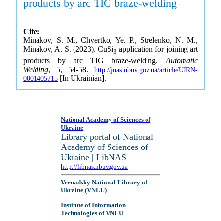
products by arc TIG braze-welding
Cite:
Minakov, S. M., Chvertko, Ye. P., Strelenko, N. M.,
Minakov, A. S. (2023). CuSi
application for joining art
3
products by arc TIG braze-welding.
Automatic
Welding
, 5, 54-58.
http://jnas.nbuv.gov.ua/article/UJRN-
[In Ukrainian].
0001405715
National Academy of Sciences of
Ukraine
Library portal of National
Academy of Sciences of
Ukraine | LibNAS
http://libnas.nbuv.gov.ua
Vernadsky National Library of
Ukraine (VNLU)
Institute of Information
Technologies of VNLU