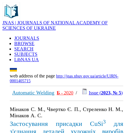
JNAS | JOURNALS OF NATIONAL ACADEMY OF
SCIENCES OF UKRAINE
JOURNALS
BROWSE
SEARCH
SUBJECTS
LibNAS UA
web address of the page
http://jnas.nbuv.gov.ua/article/UJRN-
0001405715
Automatic Welding
Б
- 2020
/
Issue (
2023, № 5
)
Мінаков С. М., Чвертко Є. П., Стреленко Н. М.,
Мінаков А. С.
3
Застосування присадки CuSi
для
з'єднання деталей художніх виробів