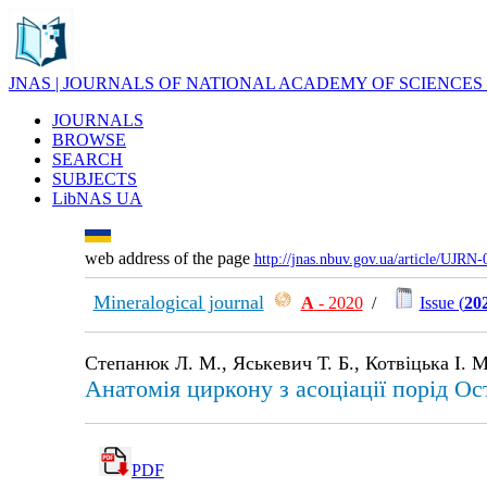
JNAS | JOURNALS OF NATIONAL ACADEMY OF SCIENCES
JOURNALS
BROWSE
SEARCH
SUBJECTS
LibNAS UA
web address of the page
http://jnas.nbuv.gov.ua/article/UJRN
Mineralogical journal
А
- 2020
/
Issue (
202
Степанюк Л. М., Яськевич Т. Б., Котвіцька І. М
Анатомія циркону з асоціації порід Ос
PDF