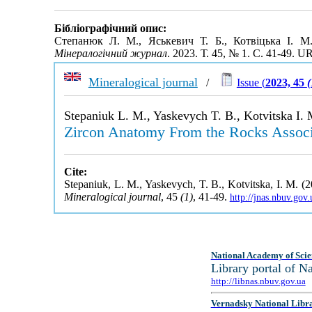
Бібліографічний опис:
Степанюк Л. М., Яськевич Т. Б., Котвіцька І. М.
Мінералогічний журнал
. 2023. Т. 45, № 1. С. 41-49. U
Mineralogical journal
/
Issue (
2023, 45
(
Stepaniuk L. M., Yaskevych T. B., Kotvitska I. 
Zircon Anatomy From the Rocks Associa
Cite:
Stepaniuk, L. M., Yaskevych, T. B., Kotvitska, I. M. 
Mineralogical journal
, 45
(1)
, 41-49.
http://jnas.nbuv.go
National Academy of Scie
Library portal of 
http://libnas.nbuv.gov.ua
Vernadsky National Libr