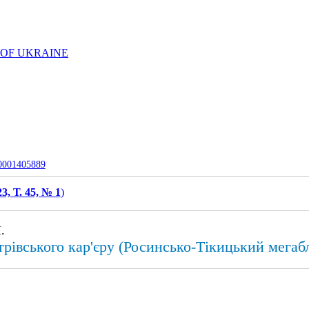
 OF UKRAINE
-0001405889
3, Т. 45, № 1
)
.
трівського кар'єру (Росинсько-Тікицький мегаб