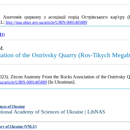
 Анатомія циркону з асоціації порід Острівського кар'єру (
RL:
http://jnas.nbuv.gov.ua/article/UJRN-0001405889
1)
)
M.
tion of the Ostrivsky Quarry (Ros-Tikych Megabl
(2023). Zircon Anatomy From the Rocks Association of the Ostrivsky 
[In Ukrainian].
v.ua/article/UJRN-0001405889
nces of Ukraine
National Academy of Sciences of Ukraine | LibNAS
ary of Ukraine (VNLU)