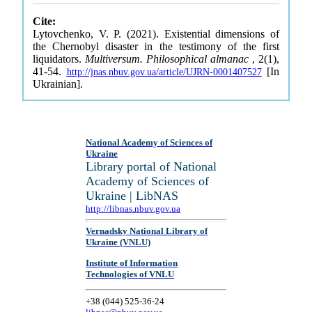
Cite:
Lytovchenko, V. P. (2021). Existential dimensions of
the Chernobyl disaster in the testimony of the first
liquidators.
Multiversum. Philosophical almanac
, 2(1),
41-54.
[In
http://jnas.nbuv.gov.ua/article/UJRN-0001407527
Ukrainian].
National Academy of Sciences of
Ukraine
Library portal of National
Academy of Sciences of
Ukraine | LibNAS
http://libnas.nbuv.gov.ua
Vernadsky National Library of
Ukraine (VNLU)
Institute of Information
Technologies of VNLU
+38 (044) 525-36-24