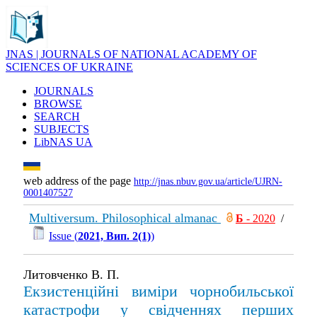
JNAS | JOURNALS OF NATIONAL ACADEMY OF
SCIENCES OF UKRAINE
JOURNALS
BROWSE
SEARCH
SUBJECTS
LibNAS UA
web address of the page
http://jnas.nbuv.gov.ua/article/UJRN-
0001407527
Multiversum. Philosophical almanac
Б
- 2020
/
Issue (
2021, Вип. 2(1)
)
Литовченко В. П.
Екзистенційні виміри чорнобильської
катастрофи у свідченнях перших