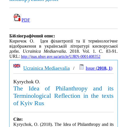
PDF
Бібліографічний опис:
Киричок О. Ідея філантропії та її термінологічне
відображення в українській літературі києворуської
доби.
Ucrainica Mediaevalia
. 2018. Vol. 1. С. 83-91.
URL:
http://jnas.nbuv.gov.ua/article/UJRN-0001408352
Ucrainica Mediaevalia
/
Issue (
2018, 1
)
Kyrychok O.
The Idea of Philanthropy and its
Terminological Reflection in the texts
of Kyiv Rus
Cite:
Kyrychok, O. (2018). The Idea of Philanthropy and its