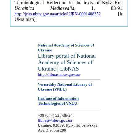
Terminological Reflection in the texts of Kyiv Rus.
Ucrainica Mediaevalia
, 1, 83-91.
[In
http://jnas.nbuv.gov.ua/article/UJRN-0001408352
Ukrainian].
National Academy of Sciences of
Ukraine
Library portal of National
Academy of Sciences of
Ukraine | LibNAS
http://libnas.nbuv.gov.ua
Vernadsky National Library of
Ukraine (VNLU)
Institute of Information
Technologies of VNLU
+38 (044) 525-36-24
libnas@nbuv.gov.ua
Ukraine, 03039, Kyiv, Holosiivskyi
Ave, 3, room 209