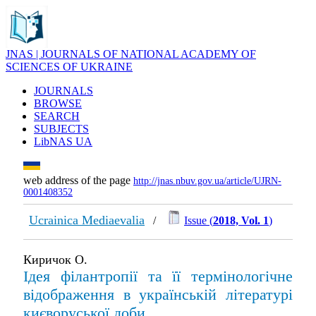
JNAS | JOURNALS OF NATIONAL ACADEMY OF
SCIENCES OF UKRAINE
JOURNALS
BROWSE
SEARCH
SUBJECTS
LibNAS UA
web address of the page
http://jnas.nbuv.gov.ua/article/UJRN-
0001408352
Ucrainica Mediaevalia
/
Issue (
2018, Vol. 1
)
Киричок О.
Ідея філантропії та її термінологічне
відображення в українській літературі
києворуської доби