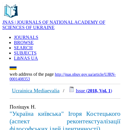
JNAS | JOURNALS OF NATIONAL ACADEMY OF
SCIENCES OF UKRAINE
JOURNALS
BROWSE
SEARCH
SUBJECTS
LibNAS UA
web address of the page
http://jnas.nbuv.gov.ua/article/UJRN-
0001408353
Ucrainica Mediaevalia
/
Issue (
2018, Vol. 1
)
Поліщук Н.
"Україна київська" Ігоря Костецького
(аспект реконтекстуалізації
філософських ідей ідентичності)