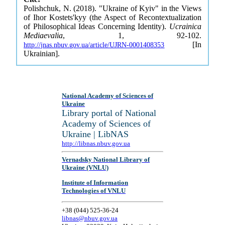
Polishchuk, N. (2018). "Ukraine of Kyiv" in the Views
of Ihor Kostets'kyy (the Aspect of Recontextualization
of Philosophical Ideas Concerning Identity).
Ucrainica
Mediaevalia
, 1, 92-102.
[In
http://jnas.nbuv.gov.ua/article/UJRN-0001408353
Ukrainian].
National Academy of Sciences of
Ukraine
Library portal of National
Academy of Sciences of
Ukraine | LibNAS
http://libnas.nbuv.gov.ua
Vernadsky National Library of
Ukraine (VNLU)
Institute of Information
Technologies of VNLU
+38 (044) 525-36-24
libnas@nbuv.gov.ua