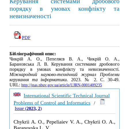
Керування системами дробового
порядку в умовах конфлікту та
невизначеності
PDF
Бібліографічний опис:
Чикрій А. О., Пепеляєв В. А., Чикрій О. А.,
Барановська Л. В. Керування системами дробового
порядку в умовах конфлікту та невизначеності.
Міжнародний науково-технічний журнал Проблеми
керування та інформатики
. 2023. № 2. С. 30-49.
URL:
http://jnas.nbuv.gov.ua/article/UJRN-0001409235
International Scientific Technical Journal
Problems of Control and Informatics
/
Issue (
2023, 2
)
Chykrii A. O., Pepeliaiev V. A., Chykrii O. A.,
Baranovska L. V.