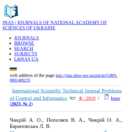
JNAS | JOURNALS OF NATIONAL ACADEMY OF
SCIENCES OF UKRAINE
JOURNALS
BROWSE
SEARCH
SUBJECTS
LibNAS UA
web address of the page
http://jnas.nbuv.gov.ua/article/UJRN-
0001409235
International Scientific Technical Journal Problems
of Control and Informatics
А
- 2019
/
Issue
(
2023, № 2
)
Чикрій А. О., Пепеляєв В. А., Чикрій О. А.,
Барановська Л. В.