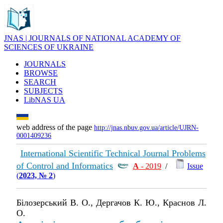
JNAS | JOURNALS OF NATIONAL ACADEMY OF
SCIENCES OF UKRAINE
JOURNALS
BROWSE
SEARCH
SUBJECTS
LibNAS UA
web address of the page
http://jnas.nbuv.gov.ua/article/UJRN-
0001409236
International Scientific Technical Journal Problems
of Control and Informatics
А
- 2019
/
Issue
(
2023, № 2
)
Білозерський В. О., Дергачов К. Ю., Краснов Л.
О.