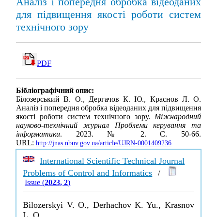
Аналіз і попередня обробка відеоданих
для підвищення якості роботи систем
технічного зору
PDF
Бібліографічний опис:
Білозерський В. О., Дергачов К. Ю., Краснов Л. О.
Аналіз і попередня обробка відеоданих для підвищення
якості роботи систем технічного зору.
Міжнародний
науково-технічний журнал Проблеми керування та
інформатики
. 2023. № 2. С. 50-66.
URL:
http://jnas.nbuv.gov.ua/article/UJRN-0001409236
International Scientific Technical Journal
Problems of Control and Informatics
/
Issue (
2023, 2
)
Bilozerskyi V. O., Derhachov K. Yu., Krasnov
L. O.