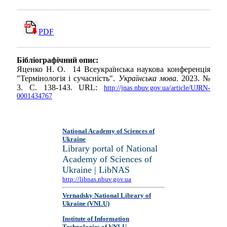
PDF
Бібліографічний опис:
Яценко Н. О. 14 Вcеукраїнська наукова конференція
"Термінологія і сучасність".
Українська мова
. 2023. №
3. С. 138-143. URL:
http://jnas.nbuv.gov.ua/article/UJRN-
0001434767
National Academy of Sciences of
Ukraine
Library portal of National
Academy of Sciences of
Ukraine | LibNAS
http://libnas.nbuv.gov.ua
Vernadsky National Library of
Ukraine (VNLU)
Institute of Information
Technologies of VNLU