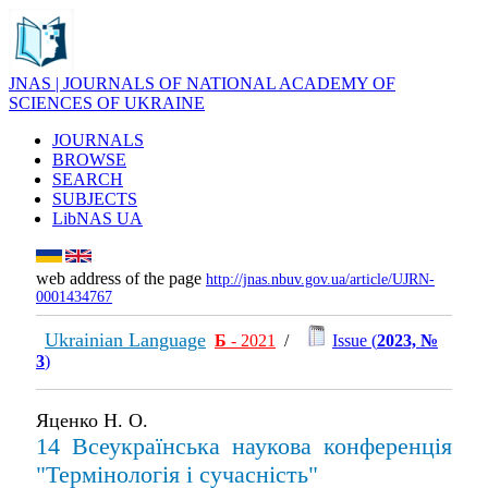
JNAS | JOURNALS OF NATIONAL ACADEMY OF
SCIENCES OF UKRAINE
JOURNALS
BROWSE
SEARCH
SUBJECTS
LibNAS UA
web address of the page
http://jnas.nbuv.gov.ua/article/UJRN-
0001434767
Ukrainian Language
Б
- 2021
/
Issue (
2023, №
3
)
Яценко Н. О.
14 Вcеукраїнська наукова конференція
"Термінологія і сучасність"