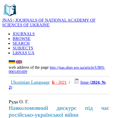
JNAS | JOURNALS OF NATIONAL ACADEMY OF
SCIENCES OF UKRAINE
JOURNALS
BROWSE
SEARCH
SUBJECTS
LibNAS UA
web address of the page
http://jnas.nbuv.gov.ua/article/UJRN-
0001491609
Ukrainian Language
Б
- 2021
/
Issue (
2024, №
2
)
Руда О. Г.
Навколомовний дискурс під час
російсько-української війни