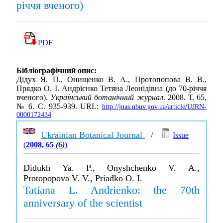
річчя вченого)
PDF
Бібліографічний опис:
Дідух Я. П., Онищенко В. А., Протопопова В. В.,
Прядко О. І. Андрієнко Тетяна Леонідівна (до 70-річчя
вченого).
Український ботанічний журнал
. 2008. Т. 65,
№ 6. С. 935-939. URL:
http://jnas.nbuv.gov.ua/article/UJRN-
0000172434
Ukrainian Botanical Journal
/
Issue
(
2008, 65
(6)
)
Didukh Ya. P., Onyshchenko V. A.,
Protopopova V. V., Priadko O. I.
Tatiana L. Andrienko: the 70th
anniversary of the scientist