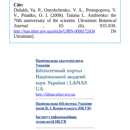
Cite:
Didukh, Ya. P., Onyshchenko, V. A., Protopopova, V.
V., Priadko, O. I. (2008). Tatiana L. Andrienko: the
70th anniversary of the scientist.
Ukrainian Botanical
Journal
, 65
(6)
, 935-939.
[In
http://jnas.nbuv.gov.ua/article/UJRN-0000172434
Ukrainian].
Національна академія наук
України
Бібліотечний портал
Національної академії
наук України | LibNAS
UA
http://libnas.nbuv.gov.ua
Національна бібліотека України
імені В. І. Вернадського (НБУВ)
Інститут інформаційних
технологій НБУВ