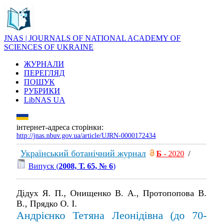
JNAS | JOURNALS OF NATIONAL ACADEMY OF
SCIENCES OF UKRAINE
ЖУРНАЛИ
ПЕРЕГЛЯД
ПОШУК
РУБРИКИ
LibNAS UA
інтернет-адреса сторінки:
http://jnas.nbuv.gov.ua/article/UJRN-0000172434
Український ботанічний журнал
Б
- 2020
/
Випуск (
2008, Т. 65, № 6
)
Дідух Я. П., Онищенко В. А., Протопопова В.
В., Прядко О. І.
Андрієнко Тетяна Леонідівна (до 70-