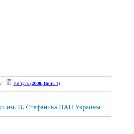
/
Випуск (
2000, Вып. 1
)
еки им. В. Стефаника HАH Украины