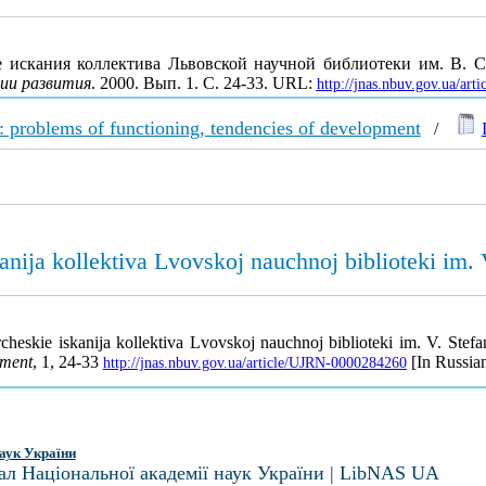
 искания коллектива Львовской научной библиотеки им. В.
ции развития
. 2000. Вып. 1. С. 24-33. URL:
http://jnas.nbuv.gov.ua/ar
: problems of functioning, tendencies of development
/
kanija kollektiva Lvovskoj nauchnoj biblioteki im
cheskie iskanija kollektiva Lvovskoj nauchnoj biblioteki im. V. St
pment
, 1, 24-33
[In Russian
http://jnas.nbuv.gov.ua/article/UJRN-0000284260
аук України
ал Національної академії наук України | LibNAS UA