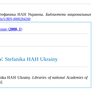
 Стефаника HАH Украины.
Библиотеки национальных
ticle/UJRN-0000284260
Issue (
2000, 1
)
. V. Stefanika HAH Ukrainy
efanika HAH Ukrainy.
Libraries of national Academies of
].