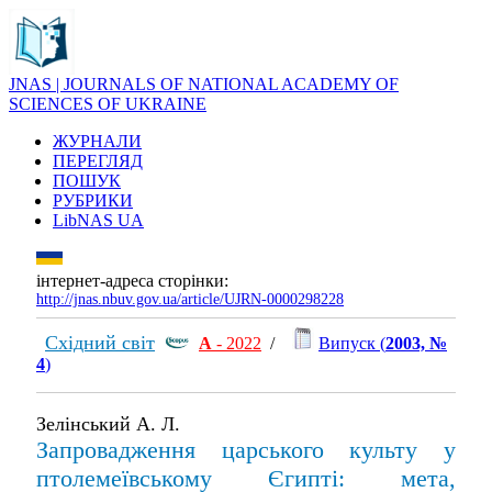
JNAS | JOURNALS OF NATIONAL ACADEMY OF
SCIENCES OF UKRAINE
ЖУРНАЛИ
ПЕРЕГЛЯД
ПОШУК
РУБРИКИ
LibNAS UA
інтернет-адреса сторінки:
http://jnas.nbuv.gov.ua/article/UJRN-0000298228
Східний світ
А
- 2022
/
Випуск (
2003, №
4
)
Зелінський А. Л.
Запровадження царського культу у
птолемеївському Єгипті: мета,