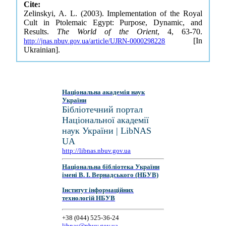
Cite:
Zelinskyi, A. L. (2003). Implementation of the Royal
Cult in Ptolemaic Egypt: Purpose, Dynamic, and
Results.
The World of the Orient
, 4, 63-70.
[In
http://jnas.nbuv.gov.ua/article/UJRN-0000298228
Ukrainian].
Національна академія наук
України
Бібліотечний портал
Національної академії
наук України | LibNAS
UA
http://libnas.nbuv.gov.ua
Національна бібліотека України
імені В. І. Вернадського (НБУВ)
Інститут інформаційних
технологій НБУВ
+38 (044) 525-36-24
libnas@nbuv.gov.ua