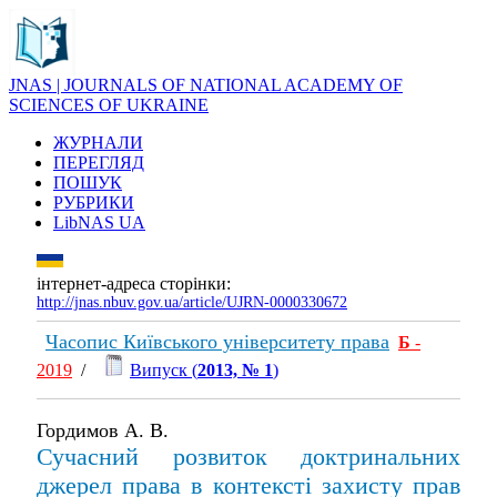
JNAS | JOURNALS OF NATIONAL ACADEMY OF
SCIENCES OF UKRAINE
ЖУРНАЛИ
ПЕРЕГЛЯД
ПОШУК
РУБРИКИ
LibNAS UA
інтернет-адреса сторінки:
http://jnas.nbuv.gov.ua/article/UJRN-0000330672
Часопис Київського університету права
Б
-
2019
/
Випуск (
2013, № 1
)
Гордимов А. В.
Сучасний розвиток доктринальних
джерел права в контексті захисту прав