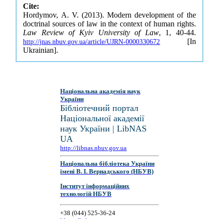
Cite:
Hordymov, A. V. (2013). Modern development of the
doctrinal sources of law in the context of human rights.
Law Review of Kyiv University of Law
, 1, 40-44.
[In
http://jnas.nbuv.gov.ua/article/UJRN-0000330672
Ukrainian].
Національна академія наук
України
Бібліотечний портал
Національної академії
наук України | LibNAS
UA
http://libnas.nbuv.gov.ua
Національна бібліотека України
імені В. І. Вернадського (НБУВ)
Інститут інформаційних
технологій НБУВ
+38 (044) 525-36-24