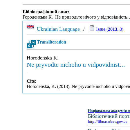
Бібліографічний опис:
Городенська К. Не приводьте нічого у відповідність
Ukrainian Language
/
Issue (
2013, 3
)
Transliteration
Horodenska K.
Ne pryvodte nichoho u vidpovidnist…
Cite:
Horodenska, K. (2013). Ne pryvodte nichoho u vidpov
Національна академія н
Бібліотечний порт
http://libnas.nbuv.gov.ua