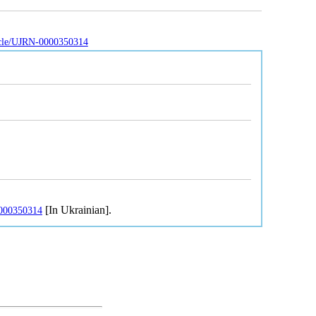
ticle/UJRN-0000350314
[In Ukrainian].
-0000350314