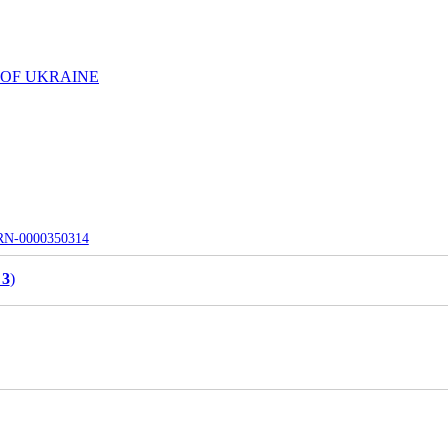
 OF UKRAINE
UJRN-0000350314
 3
)