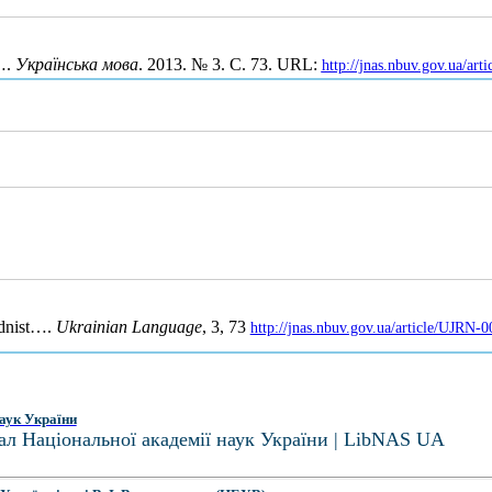
….
Українська мова
. 2013. № 3. С. 73. URL:
http://jnas.nbuv.gov.ua/ar
idnist….
Ukrainian Language
, 3, 73
http://jnas.nbuv.gov.ua/article/UJRN
аук України
ал Національної академії наук України | LibNAS UA