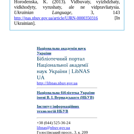
Horodenska, K. (2013). Vidbuvaty, vyizhdzhaty,
vidkhodyty, vyrushaty, ale ne vidpravliatysia.
Ukrainian Language
, 3, 143
[In
http://jnas.nbuv.gov.ua/article/UJRN-0000350316
Ukrainian].
Національна академія наук
України
Бібліотечний портал
Національної академії
наук України | LibNAS
UA
http://libnas.nbuv.gov.ua
Національна бібліотека України
імені В. І. Вернадського (НБУВ)
Інститут інформаційних
технологій НБУВ
+38 (044) 525-36-24
libnas@nbuv.gov.ua
Голосіївський просп., 3, к. 209