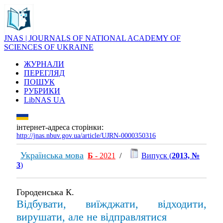
JNAS | JOURNALS OF NATIONAL ACADEMY OF
SCIENCES OF UKRAINE
ЖУРНАЛИ
ПЕРЕГЛЯД
ПОШУК
РУБРИКИ
LibNAS UA
інтернет-адреса сторінки:
http://jnas.nbuv.gov.ua/article/UJRN-0000350316
Українська мова
Б
- 2021
/
Випуск (
2013, №
3
)
Городенська К.
Відбувати, виїжджати, відходити,
вирушати, але не відправлятися