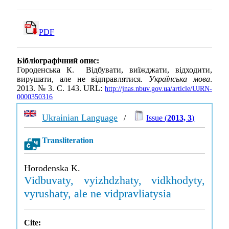
PDF
Бібліографічний опис:
Городенська К. Відбувати, виїжджати, відходити,
вирушати, але не відправлятися.
Українська мова
.
2013. № 3. С. 143. URL:
http://jnas.nbuv.gov.ua/article/UJRN-
0000350316
Ukrainian Language
/
Issue (
2013, 3
)
Transliteration
Horodenska K.
Vidbuvaty, vyizhdzhaty, vidkhodyty,
vyrushaty, ale ne vidpravliatysia
Cite: