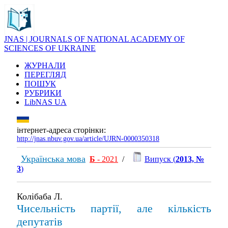
JNAS | JOURNALS OF NATIONAL ACADEMY OF
SCIENCES OF UKRAINE
ЖУРНАЛИ
ПЕРЕГЛЯД
ПОШУК
РУБРИКИ
LibNAS UA
інтернет-адреса сторінки:
http://jnas.nbuv.gov.ua/article/UJRN-0000350318
Українська мова
Б
- 2021
/
Випуск (
2013, №
3
)
Колібаба Л.
Чисельність партії, але кількість
депутатів