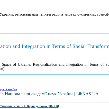
країни: регіоналізація та інтеграція в умовах суспільних транс
tion and Integration in Terms of Social Transform
Space of Ukraine: Regionalization and Integration in Terms of So
an].
аук України
ал Національної академії наук України | LibNAS UA
України імені В. І. Вернадського (НБУВ)