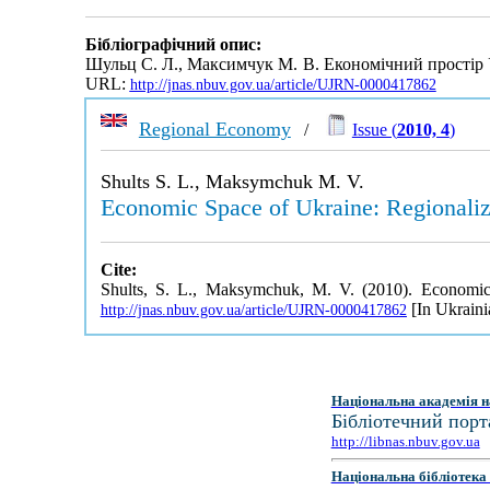
Бібліографічний опис:
Шульц С. Л., Максимчук М. В. Економічний простір У
URL:
http://jnas.nbuv.gov.ua/article/UJRN-0000417862
Regional Economy
/
Issue (
2010, 4
)
Shults S. L., Maksymchuk M. V.
Economic Space of Ukraine: Regionaliza
Cite:
Shults, S. L., Maksymchuk, M. V. (2010). Economic 
[In Ukraini
http://jnas.nbuv.gov.ua/article/UJRN-0000417862
Національна академія н
Бібліотечний порт
http://libnas.nbuv.gov.ua
Національна бібліотека 