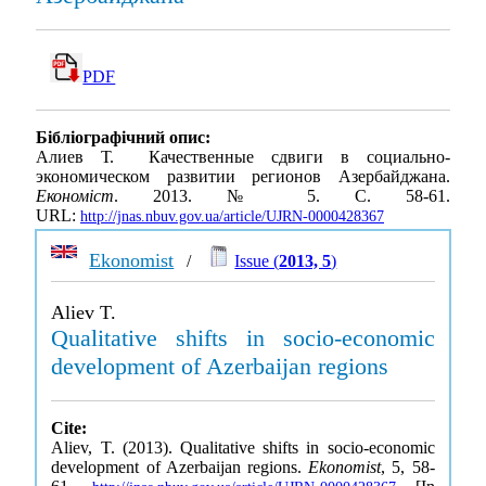
PDF
Бібліографічний опис:
Алиев Т. Качественные сдвиги в социально-
экономическом развитии регионов Азербайджана.
Економіст
. 2013. № 5. С. 58-61.
URL:
http://jnas.nbuv.gov.ua/article/UJRN-0000428367
Ekonomist
/
Issue (
2013, 5
)
Aliev T.
Qualitative shifts in socio-economic
development of Azerbaijan regions
Cite:
Aliev, T. (2013). Qualitative shifts in socio-economic
development of Azerbaijan regions.
Ekonomist
, 5, 58-