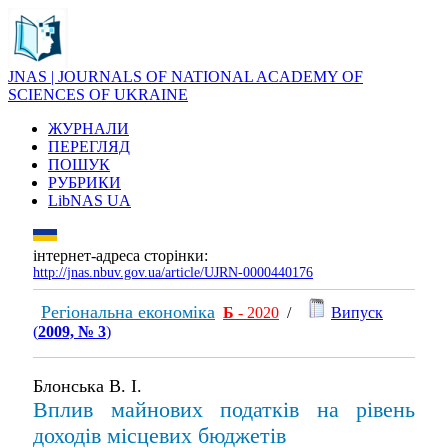
JNAS | JOURNALS OF NATIONAL ACADEMY OF
SCIENCES OF UKRAINE
ЖУРНАЛИ
ПЕРЕГЛЯД
ПОШУК
РУБРИКИ
LibNAS UA
інтернет-адреса сторінки:
http://jnas.nbuv.gov.ua/article/UJRN-0000440176
Регіональна економіка
Б
- 2020
/
Випуск
(
2009, № 3
)
Блонська В. І.
Вплив майнових податків на рівень
доходів місцевих бюджетів