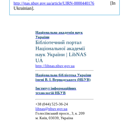
[In
http://jnas.nbuv.gov.ua/article/UJRN-0000440176
Ukrainian].
Національна академія наук
України
Бібліотечний портал
Національної академії
наук України | LibNAS
UA
http://libnas.nbuv.gov.ua
Національна бібліотека України
імені В. І. Вернадського (НБУВ)
Інститут інформаційних
технологій НБУВ
+38 (044) 525-36-24
libnas@nbuv.gov.ua
Голосіївський просп., 3, к. 209
м. Київ, 03039, Україна