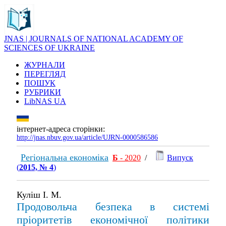
JNAS | JOURNALS OF NATIONAL ACADEMY OF
SCIENCES OF UKRAINE
ЖУРНАЛИ
ПЕРЕГЛЯД
ПОШУК
РУБРИКИ
LibNAS UA
інтернет-адреса сторінки:
http://jnas.nbuv.gov.ua/article/UJRN-0000586586
Регіональна економіка
Б
- 2020
/
Випуск
(
2015, № 4
)
Куліш І. М.
Продовольча безпека в системі
пріоритетів економічної політики