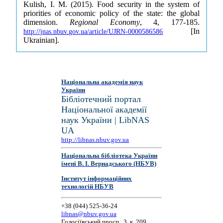
Kulish, I. M. (2015). Food security in the system of
priorities of economic policy of the state: the global
dimension.
Regional Economy
, 4, 177-185.
[In
http://jnas.nbuv.gov.ua/article/UJRN-0000586586
Ukrainian].
Національна академія наук
України
Бібліотечний портал
Національної академії
наук України | LibNAS
UA
http://libnas.nbuv.gov.ua
Національна бібліотека України
імені В. І. Вернадського (НБУВ)
Інститут інформаційних
технологій НБУВ
+38 (044) 525-36-24
libnas@nbuv.gov.ua
Голосіївський просп., 3, к. 209