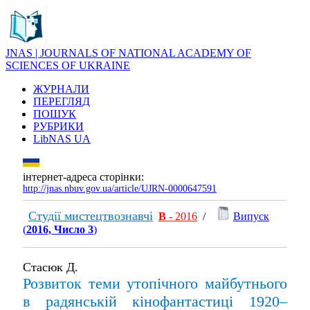
JNAS | JOURNALS OF NATIONAL ACADEMY OF
SCIENCES OF UKRAINE
ЖУРНАЛИ
ПЕРЕГЛЯД
ПОШУК
РУБРИКИ
LibNAS UA
інтернет-адреса сторінки:
http://jnas.nbuv.gov.ua/article/UJRN-0000647591
Студії мистецтвознавчі
В
- 2016
/
Випуск
(
2016, Число 3
)
Стасюк Д.
Розвиток теми утопічного майбутнього
в радянській кінофантастиці 1920–