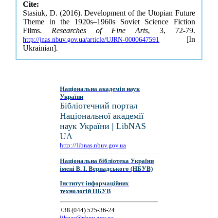
Cite:
Stasiuk, D. (2016). Development of the Utopian Future
Theme in the 1920s–1960s Soviet Science Fiction
Films.
Researches of Fine Arts
, 3, 72-79.
[In
http://jnas.nbuv.gov.ua/article/UJRN-0000647591
Ukrainian].
Національна академія наук
України
Бібліотечний портал
Національної академії
наук України | LibNAS
UA
http://libnas.nbuv.gov.ua
Національна бібліотека України
імені В. І. Вернадського (НБУВ)
Інститут інформаційних
технологій НБУВ
+38 (044) 525-36-24
libnas@nbuv.gov.ua