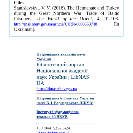
Cite:
Stanislavskyi, V. V. (2016). The Hetmanate and Turkey
during the Great Northern War: Trade of Baltic
Prisoners.
The World of the Orient
, 4, 91-103.
[In
http://jnas.nbuv.gov.ua/article/UJRN-0000653748
Ukrainian].
Національна академія наук
України
Бібліотечний портал
Національної академії
наук України | LibNAS
UA
http://libnas.nbuv.gov.ua
Національна бібліотека України
імені В. І. Вернадського (НБУВ)
Інститут інформаційних
технологій НБУВ
+38 (044) 525-36-24
libnas@nbuv.gov.ua