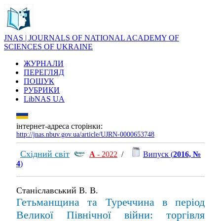
JNAS | JOURNALS OF NATIONAL ACADEMY OF
SCIENCES OF UKRAINE
ЖУРНАЛИ
ПЕРЕГЛЯД
ПОШУК
РУБРИКИ
LibNAS UA
інтернет-адреса сторінки:
http://jnas.nbuv.gov.ua/article/UJRN-0000653748
Східний світ
А
- 2022
/
Випуск (
2016, №
4
)
Станіславський В. В.
Гетьманщина та Туреччина в період
Великої Північної війни: торгівля