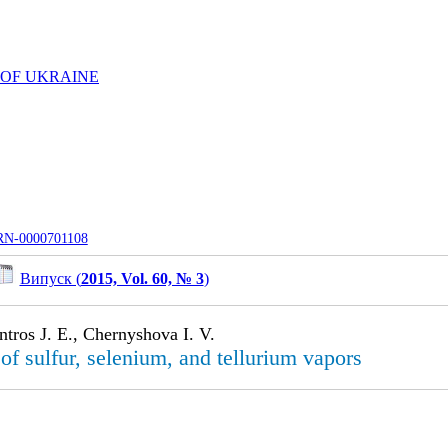
 OF UKRAINE
UJRN-0000701108
Випуск (
2015, Vol. 60, № 3
)
tros J. E., Chernyshova I. V.
of sulfur, selenium, and tellurium vapors