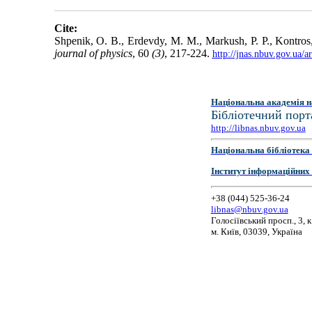
Cite:
Shpenik, O. B., Erdevdy, M. M., Markush, P. P., Kontros, 
journal of physics
, 60
(3)
, 217-224.
http://jnas.nbuv.gov.ua/
Національна академія н
Бібліотечний порт
http://libnas.nbuv.gov.ua
Національна бібліотека 
Інститут інформаційних
+38 (044) 525-36-24
libnas@nbuv.gov.ua
Голосіївський просп., 3, к
м. Київ, 03039, Україна