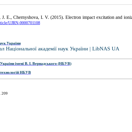
J. E., Chernyshova, I. V. (2015). Electron impact excitation and ioniz
article/UJRN-0000701108
аук України
ал Національної академії наук України | LibNAS UA
України імені В. І. Вернадського (НБУВ)
 технологій НБУВ
. 209