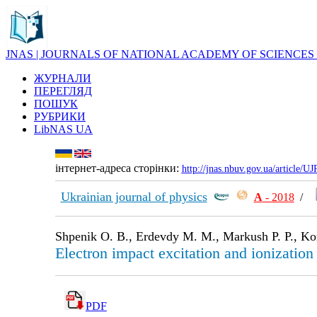
JNAS | JOURNALS OF NATIONAL ACADEMY OF SCIENCES
ЖУРНАЛИ
ПЕРЕГЛЯД
ПОШУК
РУБРИКИ
LibNAS UA
інтернет-адреса сторінки:
http://jnas.nbuv.gov.ua/article/
Ukrainian journal of physics
А
- 2018
/
Shpenik O. B., Erdevdy M. M., Markush P. P., Kon
Electron impact excitation and ionization 
PDF