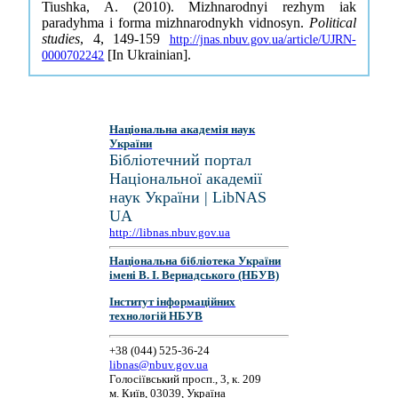
Tiushka, A. (2010). Mizhnarodnyi rezhym iak
paradyhma i forma mizhnarodnykh vidnosyn.
Political
studies
, 4, 149-159
http://jnas.nbuv.gov.ua/article/UJRN-
[In Ukrainian].
0000702242
Національна академія наук
України
Бібліотечний портал
Національної академії
наук України | LibNAS
UA
http://libnas.nbuv.gov.ua
Національна бібліотека України
імені В. І. Вернадського (НБУВ)
Інститут інформаційних
технологій НБУВ
+38 (044) 525-36-24
libnas@nbuv.gov.ua
Голосіївський просп., 3, к. 209
м. Київ, 03039, Україна