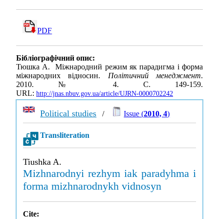
PDF
Бібліографічний опис:
Тюшка А. Міжнародний режим як парадигма і форма
міжнародних відносин.
Політичний менеджмент
.
2010. № 4. С. 149-159.
URL:
http://jnas.nbuv.gov.ua/article/UJRN-0000702242
Political studies
/
Issue (
2010, 4
)
Transliteration
Tiushka A.
Mizhnarodnyi rezhym iak paradyhma i
forma mizhnarodnykh vidnosyn
Cite: