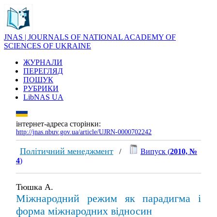
JNAS | JOURNALS OF NATIONAL ACADEMY OF
SCIENCES OF UKRAINE
ЖУРНАЛИ
ПЕРЕГЛЯД
ПОШУК
РУБРИКИ
LibNAS UA
інтернет-адреса сторінки:
http://jnas.nbuv.gov.ua/article/UJRN-0000702242
Політичний менеджмент
/
Випуск (
2010, №
4
)
Тюшка А.
Міжнародний режим як парадигма і
форма міжнародних відносин