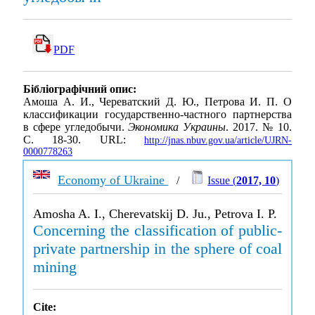
PDF
Бібліографічний опис:
Амоша А. И., Череватский Д. Ю., Петрова И. П. О
классификации государственно-частного партнерства
в сфере угледобычи.
Экономика Украины
. 2017. № 10.
С. 18-30. URL:
http://jnas.nbuv.gov.ua/article/UJRN-
0000778263
Economy of Ukraine
/
Issue (
2017, 10
)
Amosha A. I., Cherevatskij D. Ju., Petrova I. P.
Concerning the classification of public-
private partnership in the sphere of coal
mining
Cite: