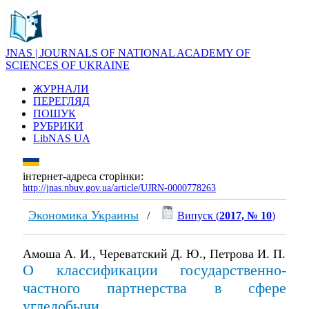
JNAS | JOURNALS OF NATIONAL ACADEMY OF
SCIENCES OF UKRAINE
ЖУРНАЛИ
ПЕРЕГЛЯД
ПОШУК
РУБРИКИ
LibNAS UA
інтернет-адреса сторінки:
http://jnas.nbuv.gov.ua/article/UJRN-0000778263
Экономика Украины
/
Випуск (
2017, № 10
)
Амоша А. И., Череватский Д. Ю., Петрова И. П.
О классификации государственно-
частного партнерства в сфере
угледобычи