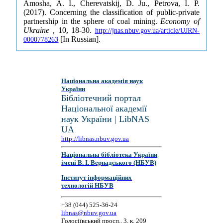
Amosha, A. I., Cherevatskij, D. Ju., Petrova, I. P.
(2017). Concerning the classification of public-private
partnership in the sphere of coal mining.
Economy of
Ukraine
, 10, 18-30.
http://jnas.nbuv.gov.ua/article/UJRN-
[In Russian].
0000778263
Національна академія наук
України
Бібліотечний портал
Національної академії
наук України | LibNAS
UA
http://libnas.nbuv.gov.ua
Національна бібліотека України
імені В. І. Вернадського (НБУВ)
Інститут інформаційних
технологій НБУВ
+38 (044) 525-36-24
libnas@nbuv.gov.ua
Голосіївський просп., 3, к. 209