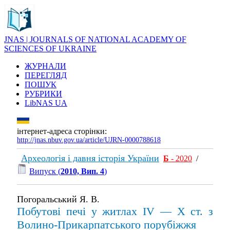
JNAS | JOURNALS OF NATIONAL ACADEMY OF
SCIENCES OF UKRAINE
ЖУРНАЛИ
ПЕРЕГЛЯД
ПОШУК
РУБРИКИ
LibNAS UA
інтернет-адреса сторінки:
http://jnas.nbuv.gov.ua/article/UJRN-0000788618
Археологія і давня історія України
Б
- 2020
/
Випуск (
2010, Вип. 4
)
Погоральський Я. В.
Побутові печі у житлах ІV — X ст. з
Волино-Прикарпатського порубіжжя