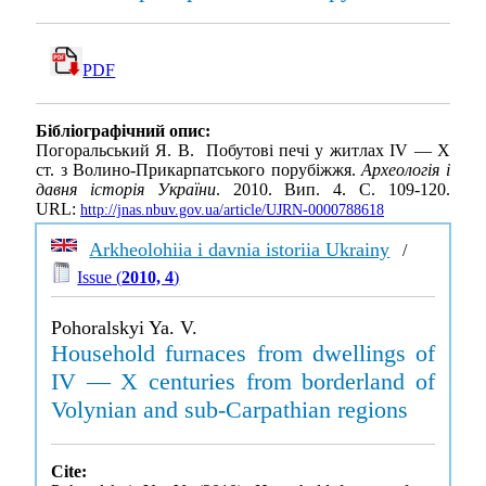
PDF
Бібліографічний опис:
Погоральський Я. В. Побутові печі у житлах ІV — X
ст. з Волино-Прикарпатського порубіжжя.
Археологія і
давня історія України
. 2010. Вип. 4. С. 109-120.
URL:
http://jnas.nbuv.gov.ua/article/UJRN-0000788618
Arkheolohiia i davnia istoriia Ukrainy
/
Issue (
2010, 4
)
Pohoralskyi Ya. V.
Household furnaces from dwellings of
IV — X centuries from borderland of
Volynian and sub-Carpathian regions
Cite: