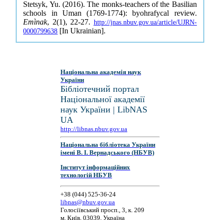
Stetsyk, Yu. (2016). The monks-teachers of the Basilian
schools in Uman (1769-1774): byohrafycal review.
Emìnak
, 2(1), 22-27.
http://jnas.nbuv.gov.ua/article/UJRN-
[In Ukrainian].
0000799638
Національна академія наук
України
Бібліотечний портал
Національної академії
наук України | LibNAS
UA
http://libnas.nbuv.gov.ua
Національна бібліотека України
імені В. І. Вернадського (НБУВ)
Інститут інформаційних
технологій НБУВ
+38 (044) 525-36-24
libnas@nbuv.gov.ua
Голосіївський просп., 3, к. 209
м. Київ, 03039, Україна