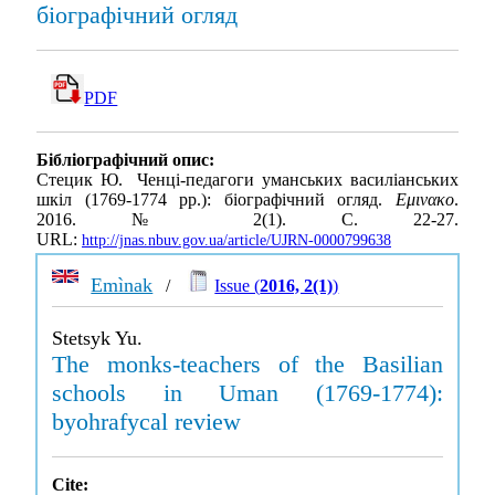
біографічний огляд
PDF
Бібліографічний опис:
Стецик Ю. Ченці-педагоги уманських василіанських
шкіл (1769-1774 рр.): біографічний огляд.
Εμινακο
.
2016. № 2(1). С. 22-27.
URL:
http://jnas.nbuv.gov.ua/article/UJRN-0000799638
Emìnak
/
Issue (
2016, 2(1)
)
Stetsyk Yu.
The monks-teachers of the Basilian
schools in Uman (1769-1774):
byohrafycal review
Cite: