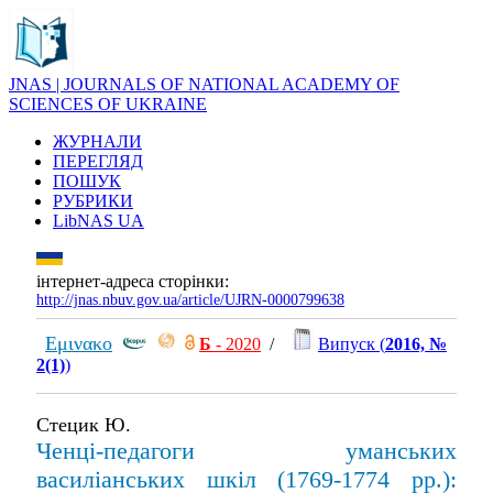
JNAS | JOURNALS OF NATIONAL ACADEMY OF
SCIENCES OF UKRAINE
ЖУРНАЛИ
ПЕРЕГЛЯД
ПОШУК
РУБРИКИ
LibNAS UA
інтернет-адреса сторінки:
http://jnas.nbuv.gov.ua/article/UJRN-0000799638
Εμινακο
Б
- 2020
/
Випуск (
2016, №
2(1)
)
Стецик Ю.
Ченці-педагоги уманських
василіанських шкіл (1769-1774 рр.):