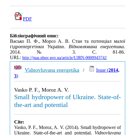
PDF
Бібліографічний опис:
Васько П. Ф., Мороз А. В. Стан та потенціал малої
гідроенергетики України.
Відновлювана енергетика
.
2014. № 3. С. 81-86.
URL:
http://jnas.nbuv.gov.ua/article/UJRN-0000943742
Vidnovluvana energetika
/
Issue (
2014,
3
)
Vasko P. F., Moroz A. V.
Small hydropower of Ukraine. State-of-
the-art and potential
Cite:
Vasko, P. F., Moroz, A. V. (2014). Small hydropower of
Ukraine. State-of-the-art and potential.
Vidnovluvana