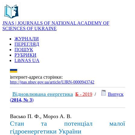
JNAS | JOURNALS OF NATIONAL ACADEMY OF
SCIENCES OF UKRAINE
ЖУРНАЛИ
ПЕРЕГЛЯД
ПОШУК
РУБРИКИ
LibNAS UA
інтернет-адреса сторінки:
http://jnas.nbuv.gov.ua/article/UJRN-0000943742
Відновлювана енергетика
Б
- 2019
/
Випуск
(
2014, № 3
)
Васько П. Ф., Мороз А. В.
Стан та потенціал малої
гідроенергетики України