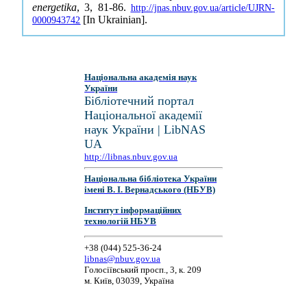
energetika
, 3, 81-86.
http://jnas.nbuv.gov.ua/article/UJRN-
[In Ukrainian].
0000943742
Національна академія наук
України
Бібліотечний портал
Національної академії
наук України | LibNAS
UA
http://libnas.nbuv.gov.ua
Національна бібліотека України
імені В. І. Вернадського (НБУВ)
Інститут інформаційних
технологій НБУВ
+38 (044) 525-36-24
libnas@nbuv.gov.ua
Голосіївський просп., 3, к. 209
м. Київ, 03039, Україна