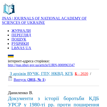
JNAS | JOURNALS OF NATIONAL ACADEMY OF
SCIENCES OF UKRAINE
ЖУРНАЛИ
ПЕРЕГЛЯД
ПОШУК
РУБРИКИ
LibNAS UA
інтернет-адреса сторінки:
http://jnas.nbuv.gov.ua/article/UJRN-0000963347
З архівів ВУЧК, ГПУ, НКВД, КГБ
Б
- 2020
/
Випуск (
2011, № 1
)
Даниленко В.
Документи з історії боротьби КДБ
УРСР у 1980-ті рр. проти поширення