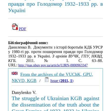
правди про Голодомор 1932–1933 рр. в
Україні
PDF
Бібліографічний опис:
Даниленко В. Документи з історії боротьби КДБ УРСР
у 1980-ті рр. проти поширення правди про Голодомор
1932–1933 рр. в Україні.
З архівів ВУЧК, ГПУ, НКВД,
КГБ
. 2011. № 1. С. 63–88.
URL:
http://jnas.nbuv.gov.ua/article/UJRN-0000963347
From the archives of the VUChK, GPU,
NKVD, KGB
/
Issue (
2011, 1
)
Danylenko V.
The struggle of Ukrainian KGB against
the dissemination of the truth about the