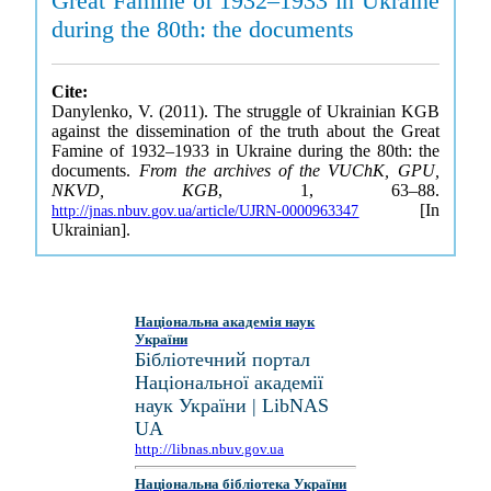
Great Famine of 1932–1933 in Ukraine
during the 80th: the documents
Cite:
Danylenko, V. (2011). The struggle of Ukrainian KGB
against the dissemination of the truth about the Great
Famine of 1932–1933 in Ukraine during the 80th: the
documents.
From the archives of the VUChK, GPU,
NKVD, KGB
, 1, 63–88.
[In
http://jnas.nbuv.gov.ua/article/UJRN-0000963347
Ukrainian].
Національна академія наук
України
Бібліотечний портал
Національної академії
наук України | LibNAS
UA
http://libnas.nbuv.gov.ua
Національна бібліотека України