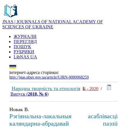
JNAS | JOURNALS OF NATIONAL ACADEMY OF
SCIENCES OF UKRAINE
ЖУРНАЛИ
ПЕРЕГЛЯД
ПОШУК
РУБРИКИ
LibNAS UA
інтернет-адреса сторінки:
http://jnas.nbuv.gov.ua/article/UJRN-0000968259
Народна творчість та етнологія
Б
- 2020
/
Випуск (
2018, № 6
)
Новак В.
Рэгіянальна-лакальныя асаблівасці
каляндарна-абрадавай паэзіі