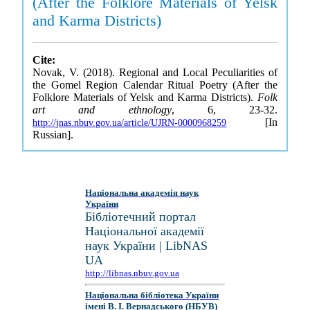
(After the Folklore Materials of Yelsk
and Karma Districts)
Cite:
Novak, V. (2018). Regional and Local Peculiarities of
the Gomel Region Calendar Ritual Poetry (After the
Folklore Materials of Yelsk and Karma Districts).
Folk
art and ethnology
, 6, 23-32.
[In
http://jnas.nbuv.gov.ua/article/UJRN-0000968259
Russian].
Національна академія наук
України
Бібліотечний портал
Національної академії
наук України | LibNAS
UA
http://libnas.nbuv.gov.ua
Національна бібліотека України
імені В. І. Вернадського (НБУВ)