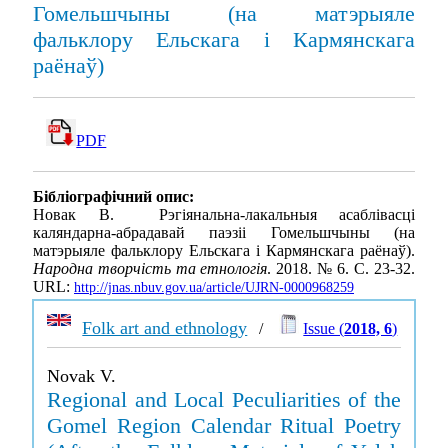
Гомельшчыны (на матэрыяле
фальклору Ельскага і Кармянскага
раёнаў)
PDF
Бібліографічний опис:
Новак В. Рэгіянальна-лакальныя асаблівасці
каляндарна-абрадавай паэзіі Гомельшчыны (на
матэрыяле фальклору Ельскага і Кармянскага раёнаў).
Народна творчість та етнологія
. 2018. № 6. С. 23-32.
URL:
http://jnas.nbuv.gov.ua/article/UJRN-0000968259
Folk art and ethnology
/
Issue (
2018, 6
)
Novak V.
Regional and Local Peculiarities of the
Gomel Region Calendar Ritual Poetry