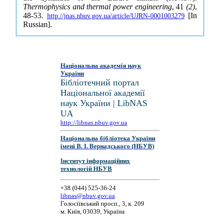
Thermophysics and thermal power engineering
, 41
(2)
,
48-53.
[In
http://jnas.nbuv.gov.ua/article/UJRN-0001003279
Russian].
Національна академія наук
України
Бібліотечний портал
Національної академії
наук України | LibNAS
UA
http://libnas.nbuv.gov.ua
Національна бібліотека України
імені В. І. Вернадського (НБУВ)
Інститут інформаційних
технологій НБУВ
+38 (044) 525-36-24
libnas@nbuv.gov.ua
Голосіївський просп., 3, к. 209
м. Київ, 03039, Україна