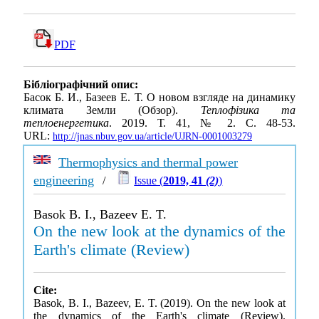
PDF
Бібліографічний опис:
Басок Б. И., Базеев Е. Т. О новом взгляде на динамику
климата Земли (Обзор).
Теплофізика та
теплоенергетика
. 2019. Т. 41, № 2. С. 48-53.
URL:
http://jnas.nbuv.gov.ua/article/UJRN-0001003279
Thermophysics and thermal power
engineering
/
Issue (
2019, 41
(2)
)
Basok B. I., Bazeev E. T.
On the new look at the dynamics of the
Earth's climate (Review)
Cite:
Basok, B. I., Bazeev, E. T. (2019). On the new look at
the dynamics of the Earth's climate (Review).