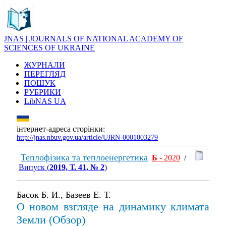
JNAS | JOURNALS OF NATIONAL ACADEMY OF
SCIENCES OF UKRAINE
ЖУРНАЛИ
ПЕРЕГЛЯД
ПОШУК
РУБРИКИ
LibNAS UA
інтернет-адреса сторінки:
http://jnas.nbuv.gov.ua/article/UJRN-0001003279
Теплофізика та теплоенергетика
Б
- 2020
/
Випуск (
2019, Т. 41, № 2
)
Басок Б. И., Базеев Е. Т.
О новом взгляде на динамику климата
Земли (Обзор)