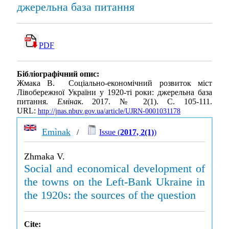
джерельна база питання
PDF
Бібліографічний опис:
Жмака В. Соціально-економічний розвиток міст
Лівобережної України у 1920-ті роки: джерельна база
питання.
Емінак
. 2017. № 2(1). С. 105-111.
URL:
http://jnas.nbuv.gov.ua/article/UJRN-0001031178
Emìnak
/
Issue (
2017, 2(1)
)
Zhmaka V.
Social and economical development of
the towns on the Left-Bank Ukraine in
the 1920s: the sources of the question
Cite: