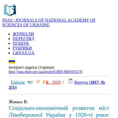
JNAS | JOURNALS OF NATIONAL ACADEMY OF
SCIENCES OF UKRAINE
ЖУРНАЛИ
ПЕРЕГЛЯД
ПОШУК
РУБРИКИ
LibNAS UA
інтернет-адреса сторінки:
http://jnas.nbuv.gov.ua/article/UJRN-0001031178
Емінак
Б
- 2020
/
Випуск (
2017, №
2(1)
)
Жмака В.
Соціально-економічний розвиток міст
Лівобережної України у 1920-ті роки: