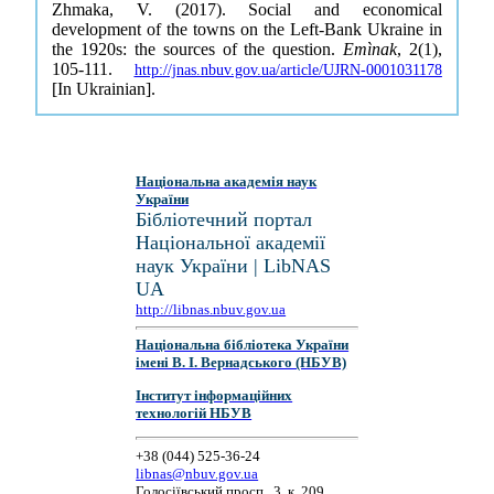
Zhmaka, V. (2017). Social and economical
development of the towns on the Left-Bank Ukraine in
the 1920s: the sources of the question.
Emìnak
, 2(1),
105-111.
http://jnas.nbuv.gov.ua/article/UJRN-0001031178
[In Ukrainian].
Національна академія наук
України
Бібліотечний портал
Національної академії
наук України | LibNAS
UA
http://libnas.nbuv.gov.ua
Національна бібліотека України
імені В. І. Вернадського (НБУВ)
Інститут інформаційних
технологій НБУВ
+38 (044) 525-36-24
libnas@nbuv.gov.ua
Голосіївський просп., 3, к. 209