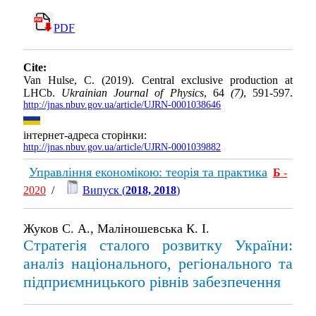
PDF
Cite:
Van Hulse, C. (2019). Central exclusive production at
LHCb.
Ukrainian Journal of Physics
, 64
(7)
, 591-597.
http://jnas.nbuv.gov.ua/article/UJRN-0001038646
інтернет-адреса сторінки:
http://jnas.nbuv.gov.ua/article/UJRN-0001039882
Управління економікою: теорія та практика
Б
-
2020
/
Випуск (
2018, 2018
)
Жуков С. А., Маліношевська К. І.
Стратегія сталого розвитку України:
аналіз національного, регіонального та
підприємницького рівнів забезпечення