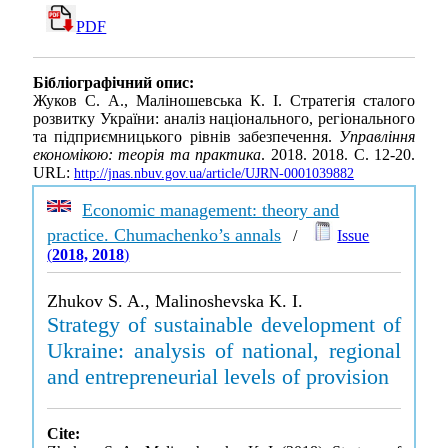
PDF
Бібліографічний опис:
Жуков С. А., Маліношевська К. І. Стратегія сталого
розвитку України: аналіз національного, регіонального
та підприємницького рівнів забезпечення.
Управління
економікою: теорія та практика
. 2018. 2018. С. 12-20.
URL:
http://jnas.nbuv.gov.ua/article/UJRN-0001039882
Economic management: theory and
practice. Chumachenko’s annals
/
Issue
(
2018, 2018
)
Zhukov S. A., Malinoshevska K. I.
Strategy of sustainable development of
Ukraine: analysis of national, regional
and entrepreneurial levels of provision
Cite: