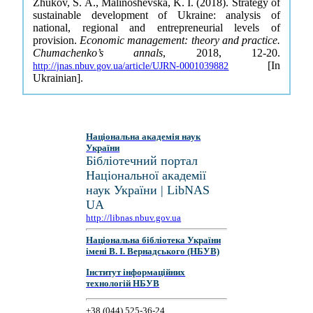
Zhukov, S. A., Malinoshevska, K. I. (2018). Strategy of
sustainable development of Ukraine: analysis of
national, regional and entrepreneurial levels of
provision.
Economic management: theory and practice.
Chumachenko’s annals
, 2018, 12-20.
[In
http://jnas.nbuv.gov.ua/article/UJRN-0001039882
Ukrainian].
Національна академія наук
України
Бібліотечний портал
Національної академії
наук України | LibNAS
UA
http://libnas.nbuv.gov.ua
Національна бібліотека України
імені В. І. Вернадського (НБУВ)
Інститут інформаційних
технологій НБУВ
+38 (044) 525-36-24