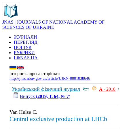
JNAS | JOURNALS OF NATIONAL ACADEMY OF
SCIENCES OF UKRAINE
ЖУРНАЛИ
ПЕРЕГЛЯД
ПОШУК
РУБРИКИ
LibNAS UA
інтернет-адреса сторінки:
http://jnas.nbuv.gov.ua/article/UJRN-0001038646
Український фізичний журнал
А
- 2018
/
Випуск (
2019, Т. 64, № 7
)
Van Hulse C.
Central exclusive production at LHCb