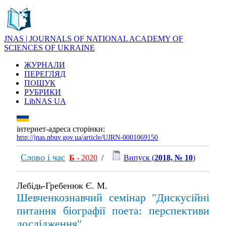
JNAS | JOURNALS OF NATIONAL ACADEMY OF
SCIENCES OF UKRAINE
ЖУРНАЛИ
ПЕРЕГЛЯД
ПОШУК
РУБРИКИ
LibNAS UA
інтернет-адреса сторінки:
http://jnas.nbuv.gov.ua/article/UJRN-0001069150
Слово і час
Б
- 2020
/
Випуск (
2018, № 10
)
Лебідь-Гребенюк Є. М.
Шевченкознавчий семінар "Дискусійні
питання біографії поета: перспективи
дослідження"