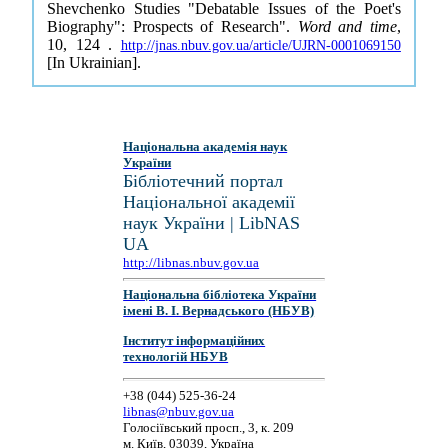
Shevchenko Studies "Debatable Issues of the Poet's
Biography": Prospects of Research".
Word and time
,
10, 124 .
http://jnas.nbuv.gov.ua/article/UJRN-0001069150
[In Ukrainian].
Національна академія наук
України
Бібліотечний портал
Національної академії
наук України | LibNAS
UA
http://libnas.nbuv.gov.ua
Національна бібліотека України
імені В. І. Вернадського (НБУВ)
Інститут інформаційних
технологій НБУВ
+38 (044) 525-36-24
libnas@nbuv.gov.ua
Голосіївський просп., 3, к. 209
м. Київ, 03039, Україна