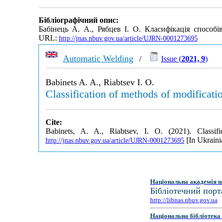
Бібліографічний опис:
Бабінець А. А., Рябцев І. О. Класифікація способ
URL:
http://jnas.nbuv.gov.ua/article/UJRN-0001273695
Automatic Welding
/
Issue (
2021, 9
)
Babinets A. A., Riabtsev I. O.
Classification of methods of modificati
Cite:
Babinets, A. A., Riabtsev, I. O. (2021). Classi
[In Ukraini
http://jnas.nbuv.gov.ua/article/UJRN-0001273695
Національна академія н
Бібліотечний порт
http://libnas.nbuv.gov.ua
Національна бібліотека 