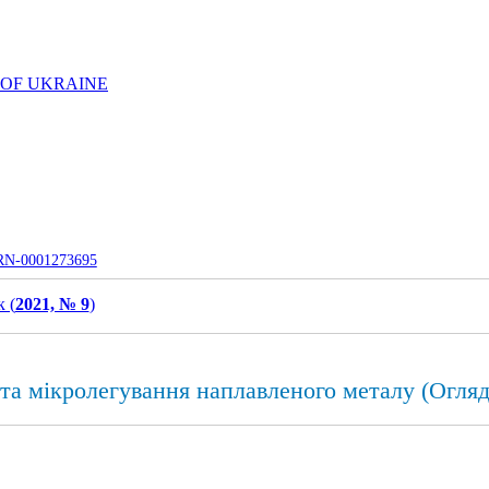
 OF UKRAINE
UJRN-0001273695
 (
2021, № 9
)
та мікролегування наплавленого металу (Огляд