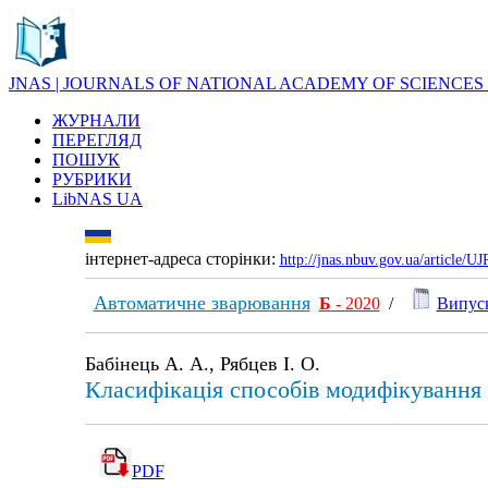
JNAS | JOURNALS OF NATIONAL ACADEMY OF SCIENCES
ЖУРНАЛИ
ПЕРЕГЛЯД
ПОШУК
РУБРИКИ
LibNAS UA
інтернет-адреса сторінки:
http://jnas.nbuv.gov.ua/article/
Автоматичне зварювання
Б
- 2020
/
Випуск
Бабінець А. А., Рябцев І. О.
Класифікація способів модифікування 
PDF