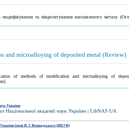
ів модифікування та мікролегування наплавленого металу (Ог
on and microalloying of deposited metal (Review)
fication of methods of modification and microalloying of depo
an].
аук України
ал Національної академії наук України | LibNAS UA
України імені В. І. Вернадського (НБУВ)