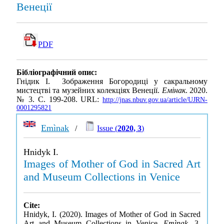
Венеції
PDF
Бібліографічний опис:
Гнідик І. Зображення Богородиці у сакральному
мистецтві та музейних колекціях Венеції.
Емінак
. 2020.
№ 3. С. 199-208. URL:
http://jnas.nbuv.gov.ua/article/UJRN-
0001295821
Emìnak
/
Issue (
2020, 3
)
Hnidyk I.
Images of Mother of God in Sacred Art
and Museum Collections in Venice
Cite:
Hnidyk, I. (2020). Images of Mother of God in Sacred
Art and Museum Collections in Venice.
Emìnak
, 3,