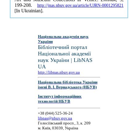
199-208.
http://jnas.nbuv.gov.ua/article/UJRN-0001295821
[In Ukrainian].
Національна академія наук
України
Бібліотечний портал
Національної академії
наук України | LibNAS
UA
http://libnas.nbuv.gov.ua
Національна бібліотека України
імені В. І. Вернадського (НБУВ)
Інститут інформаційних
технологій НБУВ
+38 (044) 525-36-24
libnas@nbuv.gov.ua
Голосіївський просп., 3, к. 209
м. Київ, 03039, Україна