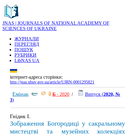
JNAS | JOURNALS OF NATIONAL ACADEMY OF
SCIENCES OF UKRAINE
ЖУРНАЛИ
ПЕРЕГЛЯД
ПОШУК
РУБРИКИ
LibNAS UA
інтернет-адреса сторінки:
http://jnas.nbuv.gov.ua/article/UJRN-0001295821
Емінак
Б
- 2020
/
Випуск (
2020, №
3
)
Гнідик І.
Зображення Богородиці у сакральному
мистецтві та музейних колекціях