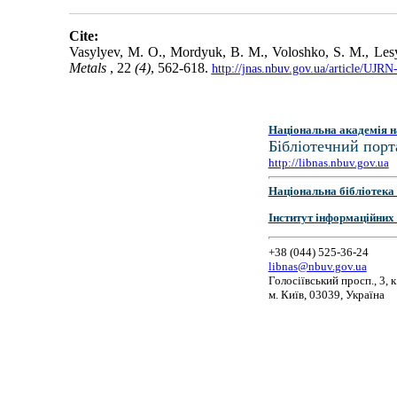
Cite:
Vasylyev, M. O., Mordyuk, B. M., Voloshko, S. M., Lesyk,
Metals
, 22
(4)
, 562-618.
http://jnas.nbuv.gov.ua/article/UJR
Національна академія н
Бібліотечний порт
http://libnas.nbuv.gov.ua
Національна бібліотека 
Інститут інформаційних
+38 (044) 525-36-24
libnas@nbuv.gov.ua
Голосіївський просп., 3, к
м. Київ, 03039, Україна