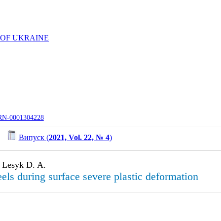
 OF UKRAINE
UJRN-0001304228
/
Випуск (
2021, Vol. 22, № 4
)
 Lesyk D. A.
eels during surface severe plastic deformation