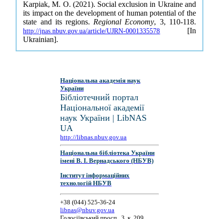
Karpiak, M. O. (2021). Social exclusion in Ukraine and
its impact on the development of human potential of the
state and its regions.
Regional Economy
, 3, 110-118.
[In
http://jnas.nbuv.gov.ua/article/UJRN-0001335578
Ukrainian].
Національна академія наук
України
Бібліотечний портал
Національної академії
наук України | LibNAS
UA
http://libnas.nbuv.gov.ua
Національна бібліотека України
імені В. І. Вернадського (НБУВ)
Інститут інформаційних
технологій НБУВ
+38 (044) 525-36-24
libnas@nbuv.gov.ua
Голосіївський просп., 3, к. 209