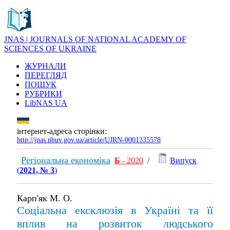
JNAS | JOURNALS OF NATIONAL ACADEMY OF
SCIENCES OF UKRAINE
ЖУРНАЛИ
ПЕРЕГЛЯД
ПОШУК
РУБРИКИ
LibNAS UA
інтернет-адреса сторінки:
http://jnas.nbuv.gov.ua/article/UJRN-0001335578
Регіональна економіка
Б
- 2020
/
Випуск
(
2021, № 3
)
Карп'як М. О.
Соціальна ексклюзія в Україні та її
вплив на розвиток людського