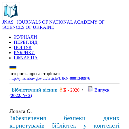
JNAS | JOURNALS OF NATIONAL ACADEMY OF
SCIENCES OF UKRAINE
ЖУРНАЛИ
ПЕРЕГЛЯД
ПОШУК
РУБРИКИ
LibNAS UA
інтернет-адреса сторінки:
http://jnas.nbuv.gov.ua/article/UJRN-0001340976
Бібліотечний вісник
Б
- 2020
/
Випуск
(
2022, № 2
)
Лопата О.
Забезпечення безпеки даних
користувачів бібліотек у контексті