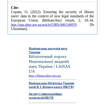
Cite:
Lopata, O. (2022). Ensuring the security of library
users' data in the context of new legal standards of the
European Union.
Bibliotechnyi visnyk
, 2, 18-34.
[In
http://jnas.nbuv.gov.ua/article/UJRN-0001340976
Ukrainian].
Національна академія наук
України
Бібліотечний портал
Національної академії
наук України | LibNAS
UA
http://libnas.nbuv.gov.ua
Національна бібліотека України
імені В. І. Вернадського (НБУВ)
Інститут інформаційних
технологій НБУВ