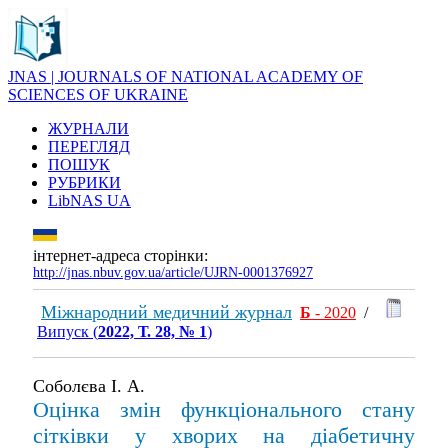
JNAS | JOURNALS OF NATIONAL ACADEMY OF
SCIENCES OF UKRAINE
ЖУРНАЛИ
ПЕРЕГЛЯД
ПОШУК
РУБРИКИ
LibNAS UA
інтернет-адреса сторінки:
http://jnas.nbuv.gov.ua/article/UJRN-0001376927
Міжнародний медичний журнал
Б
- 2020
/
Випуск (
2022, Т. 28, № 1
)
Соболєва І. А.
Оцінка змін функціонального стану
сітківки у хворих на діабетичну