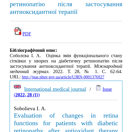
ретинопатію після застосування
антиоксидантної терапії
PDF
Бібліографічний опис:
Соболєва І. А. Оцінка змін функціонального стану
сітківки у хворих на діабетичну ретинопатію після
застосування антиоксидантної терапії.
Міжнародний
медичний журнал
. 2022. Т. 28, № 1. С. 62-64.
URL:
http://jnas.nbuv.gov.ua/article/UJRN-0001376927
International medical journal
/
Issue
(
2022, 28
(1)
)
Sobolieva I. A.
Evaluation of changes in retina
functions for patients with diabetic
retinopathy after antioxidant therapy