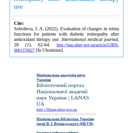
use
Cite:
Sobolieva, I. A. (2022). Evaluation of changes in retina
functions for patients with diabetic retinopathy after
antioxidant therapy use.
International medical journal
,
28
(1)
, 62-64.
http://jnas.nbuv.gov.ua/article/UJRN-
[In Ukrainian].
0001376927
Національна академія наук
України
Бібліотечний портал
Національної академії
наук України | LibNAS
UA
http://libnas.nbuv.gov.ua
Національна бібліотека України
імені В. І. Вернадського (НБУВ)
Інститут інформаційних